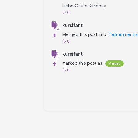
Liebe Grüße Kimberly
0
kursifant
Merged this post into:
Teilnehmer na
0
kursifant
marked this post as
Merged
0