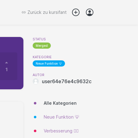
Zurück zu
kursifant
STATUS
Merged
KATEGORIE
Neue Funktion 💡
1
AUTOR
user64e76e4c9632c
Alle Kategorien
Neue Funktion 💡
Verbesserung 🐱‍🏍