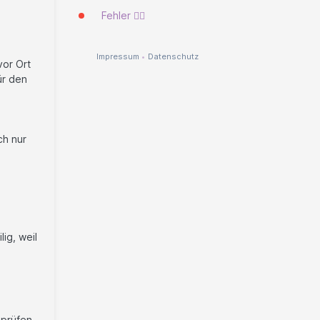
Fehler 🐱‍💻
Impressum
•
Datenschutz
vor Ort
ür den
ch nur
lig, weil
 prüfen