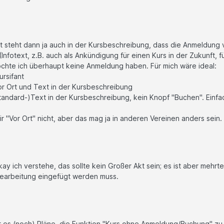
t steht dann ja auch in der Kursbeschreibung, dass die Anmeldung 
 (Infotext, z.B. auch als Ankündigung für einen Kurs in der Zukunft, f
öchte ich überhaupt keine Anmeldung haben. Für mich wäre ideal:
ursifant
or Ort und Text in der Kursbeschreibung
tandard-)Text in der Kursbeschreibung, kein Knopf "Buchen". Einfa
r "Vor Ort" nicht, aber das mag ja in anderen Vereinen anders sein.
ay ich verstehe, das sollte kein Großer Akt sein; es ist aber mehrtei
bearbeitung eingefügt werden muss.
bt es (noch) Pläne, die Funktion "Kurs ohne Anmeldung/Buchung" zu