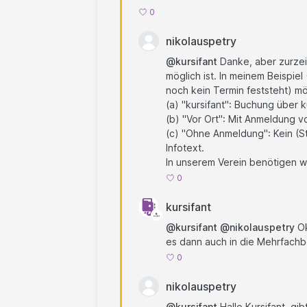
0
nikolauspetry
@kursifant
Danke, aber zurzei
möglich ist. In meinem Beispiel
noch kein Termin feststeht) m
(a) "kursifant": Buchung über k
(b) "Vor Ort": Mit Anmeldung v
(c) "Ohne Anmeldung": Kein (S
Infotext.
In unserem Verein benötigen wi
0
kursifant
@kursifant
@nikolauspetry
Ok
es dann auch in die Mehrfach
0
nikolauspetry
@kursifant
Hallo Kursifant, gi