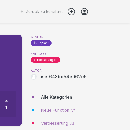
Zurück zu
kursifant
STATUS
👍 Geplant
KATEGORIE
Verbesserung 🐱‍🏍
AUTOR
user643bd54ed62e5
Alle Kategorien
1
Neue Funktion 💡
Verbesserung 🐱‍🏍