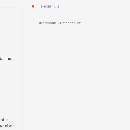
Fehler 🐱‍💻
Impressum
•
Datenschutz
as hier,
cht im
se aber