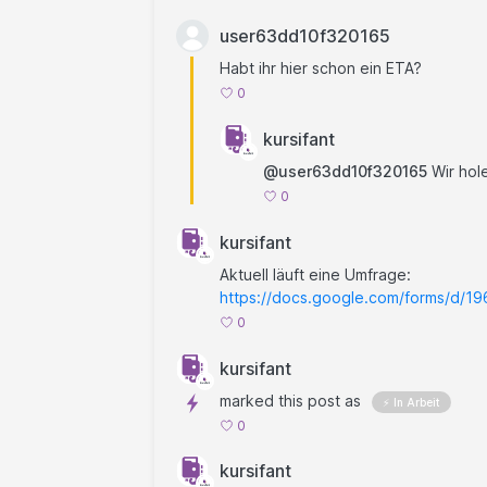
user63dd10f320165
Habt ihr hier schon ein ETA?
0
kursifant
@user63dd10f320165
Wir hole
0
kursifant
Aktuell läuft eine Umfrage:
https://docs.google.com/forms/d
0
kursifant
marked this post as
⚡ In Arbeit
0
kursifant