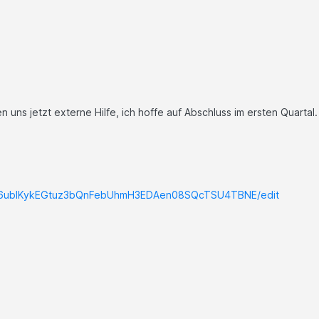
n uns jetzt externe Hilfe, ich hoffe auf Abschluss im ersten Quartal.
/196ublKykEGtuz3bQnFebUhmH3EDAen08SQcTSU4TBNE/edit