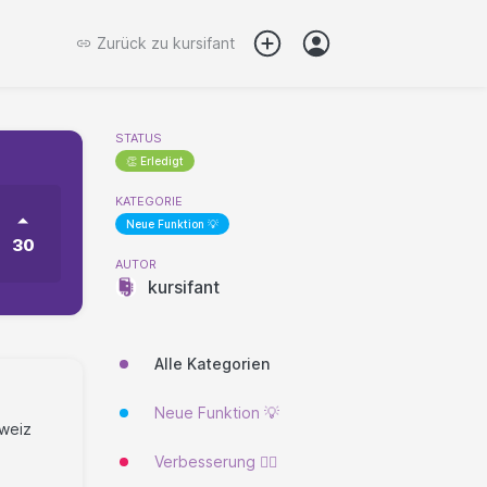
Zurück zu
kursifant
STATUS
👏 Erledigt
KATEGORIE
Neue Funktion 💡
30
AUTOR
kursifant
Alle Kategorien
Neue Funktion 💡
hweiz
Verbesserung 🐱‍🏍