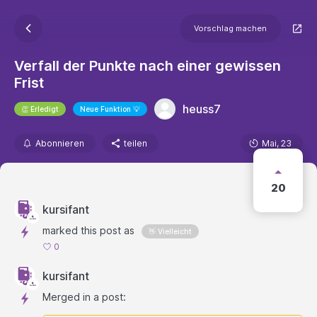
Vorschlag machen
Verfall der Punkte nach einer gewissen
Frist
heuss7
👏 Erledigt
Neue Funktion 💡
Abonnieren
teilen
Mai, 23
20
kursifant
marked this post as
👋 Vielleicht
0
kursifant
Merged in a post: