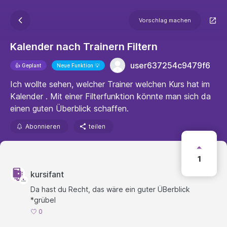
Vorschlag machen
Kalender nach Trainern Filtern
user637254c9479f6
👍 Geplant
Neue Funktion 💡
Ich wollte sehen, welcher Trainer welchen Kurs hat im
Kalender . Mit einer Filterfunktion könnte man sich da
einen guten Überblick schaffen.
Abonnieren
teilen
1
kursifant
Da hast du Recht, das wäre ein guter ÜBerblick
*grübel
0