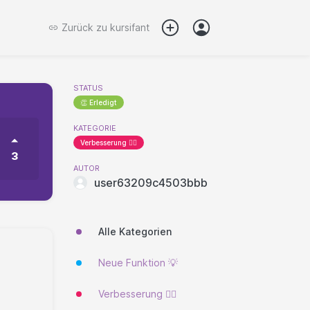
Zurück zu
kursifant
STATUS
👏 Erledigt
KATEGORIE
Verbesserung 🐱‍🏍
3
AUTOR
user63209c4503bbb
Alle Kategorien
Neue Funktion 💡
Verbesserung 🐱‍🏍