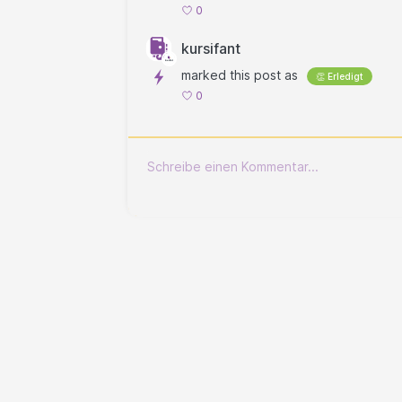
0
kursifant
marked this post as
👏 Erledigt
0