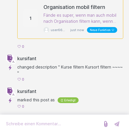
Organisation mobil filtern
Fände es super, wenn man auch mobil
1
nach Organisation filtern kann, wenn
man bei mehreren Organisationen
user663b88eef20b4
just now
Neue Funktion 💡
angemeldet ist.
0
kursifant
changed description " Kurse filtern Kursort filtern ~~~~
"
0
kursifant
marked this post as
👏 Erledigt
0
Anmelden