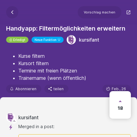
Vorschlag machen
Handyapp: Filtermöglichkeiten erweitern
kursifant
👏 Erledigt
Neue Funktion 💡
Kurse filtern
Kursort filtern
Termine mit freien Plätzen
Trainername (wenn öffentlich)
Abonnieren
teilen
Feb., 26
18
kursifant
Merged in a post: