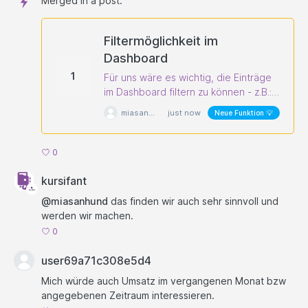
Merged in a post:
Filtermöglichkeit im
Dashboard
1
Für uns wäre es wichtig, die Einträge
im Dashboard filtern zu können - z.B.:
wer hat sich wann an- oder
miasanhund
just now
Neue Funktion 💡
abgemeldet, wem wurden von uns
Punkte drauf gebucht usw.
0
kursifant
@miasanhund
das finden wir auch sehr sinnvoll und
werden wir machen.
0
user69a71c308e5d4
Mich würde auch Umsatz im vergangenen Monat bzw
angegebenen Zeitraum interessieren.