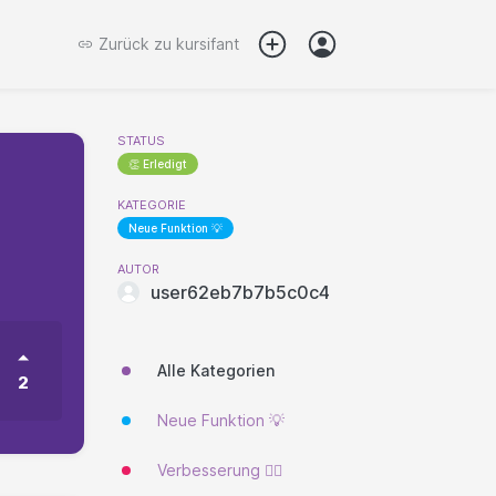
Zurück zu
kursifant
STATUS
👏 Erledigt
KATEGORIE
Neue Funktion 💡
AUTOR
user62eb7b7b5c0c4
Alle Kategorien
2
Neue Funktion 💡
Verbesserung 🐱‍🏍