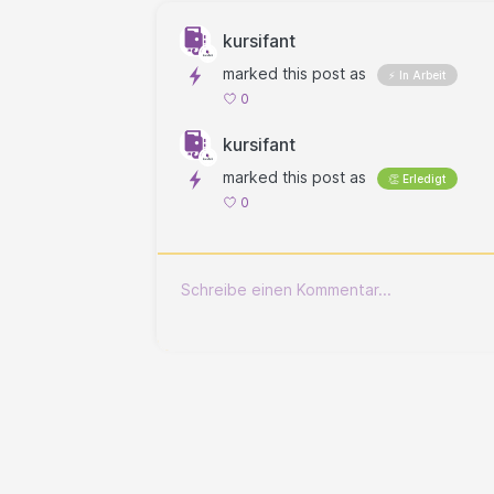
kursifant
marked this post as
⚡ In Arbeit
0
kursifant
marked this post as
👏 Erledigt
0