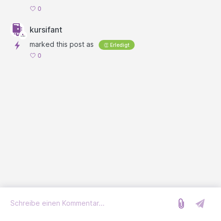
0
kursifant
marked this post as
👏 Erledigt
0
Anmelden