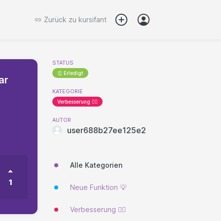
Zurück zu
kursifant
STATUS
👏 Erledigt
ar
KATEGORIE
Verbesserung 🐱‍🏍
AUTOR
user688b27ee125e2
Alle Kategorien
1
Neue Funktion 💡
Verbesserung 🐱‍🏍