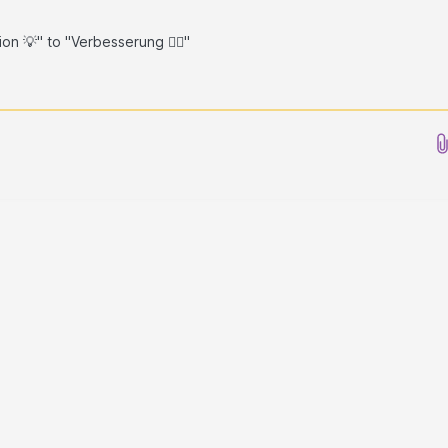
 💡" to "Verbesserung 🐱‍🏍"
Bilder hier her ziehen...