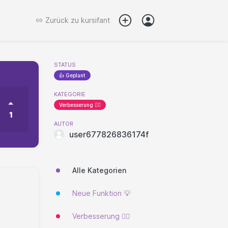
Zurück zu
kursifant
STATUS
👍 Geplant
KATEGORIE
Verbesserung 🐱‍🏍
1
AUTOR
user677826836174f
Alle Kategorien
Neue Funktion 💡
Verbesserung 🐱‍🏍