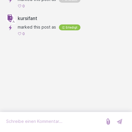
0
kursifant
marked this post as
👏 Erledigt
0
Anmelden