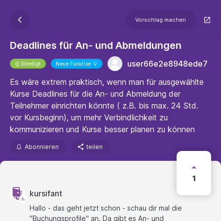
Vorschlag machen
Deadlines für An- und Abmeldungen
user66e2e8948ede7
👏 Erledigt
Neue Funktion 💡
Es wäre extrem praktisch, wenn man für ausgewählte
Kurse Deadlines für die An- und Abmeldung der
Teilnehmer einrichten könnte ( z.B. bis max. 24 Std.
vor Kursbeginn), um mehr Verbindlichkeit zu
kommunizieren und Kurse besser planen zu können
Abonnieren
teilen
1
kursifant
Hallo - das geht jetzt schon - schau dir mal die
"Buchungsprofile" an. Da gibt es An- und