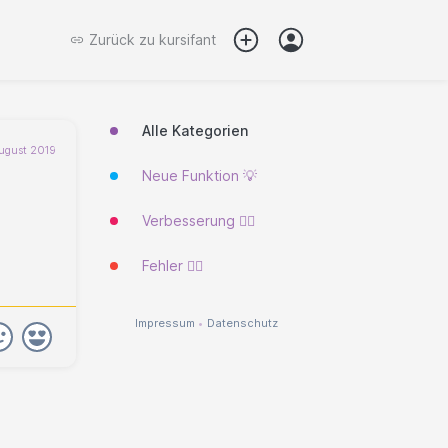
Zurück zu
kursifant
Alle Kategorien
ugust 2019
Neue Funktion 💡
Verbesserung 🐱‍🏍
Fehler 🐱‍💻
Impressum
•
Datenschutz