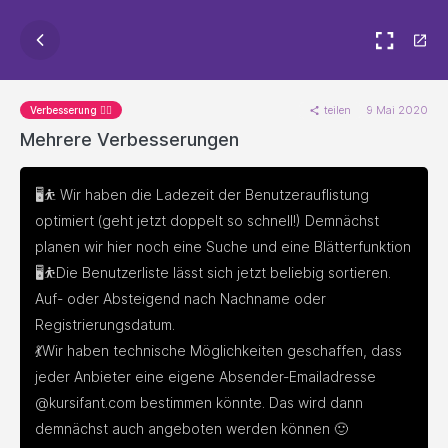
teilen
9 Mai 2020
Verbesserung 🐱‍🏍
Mehrere Verbesserungen
🖥️⛹️ Wir haben die Ladezeit der Benutzerauflistung 
optimiert (geht jetzt doppelt so schnell!) Demnächst 
planen wir hier noch eine Suche und eine Blätterfunktion

🖥️⛹️Die Benutzerliste lässt sich jetzt beliebig sortieren. 
Auf- oder Absteigend nach Nachname oder 
Registrierungsdatum.

💃Wir haben technische Möglichkeiten geschaffen, dass 
jeder Anbieter eine eigene Absender-Emailadresse 
@kursifant.com bestimmen könnte. Das wird dann 
demnächst auch angeboten werden können 🙂