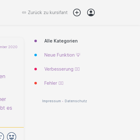
Zurück zu
kursifant
Alle Kategorien
ember 2020
Neue Funktion 💡
Verbesserung 🐱‍🏍
den
Fehler 🐱‍💻
ner
Impressum
•
Datenschutz
ibt es