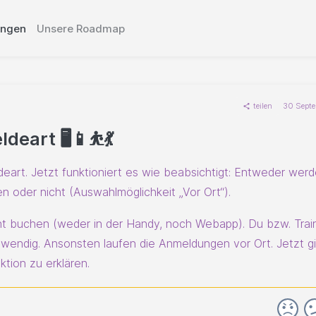
ungen
Unsere Roadmap
teilen
30 Sept
art 🖥️📱⛹️💃
deart. Jetzt funktioniert es wie beabsichtigt: Entweder wer
 oder nicht (Auswahlmöglichkeit „Vor Ort“).
t buchen (weder in der Handy, noch Webapp). Du bzw. Trai
twendig. Ansonsten laufen die Anmeldungen vor Ort. Jetzt g
ktion zu erklären.