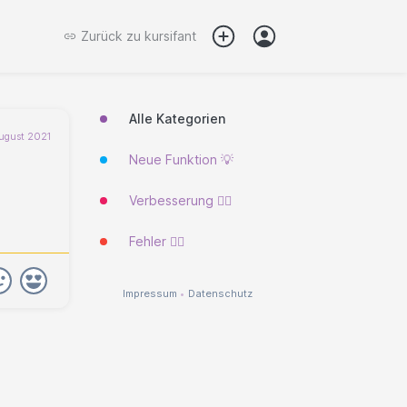
Zurück zu
kursifant
Alle Kategorien
August 2021
Neue Funktion 💡
Verbesserung 🐱‍🏍
Fehler 🐱‍💻
Impressum
•
Datenschutz